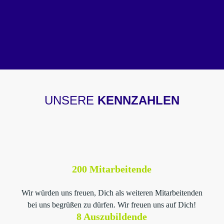
Vertragsunterzeichnung
Passt alles für beide Seiten, erhältst Du ein
Vertragsangebot – herzlich willkommen bei uns!
UNSERE
KENNZAHLEN
200 Mitarbeitende
Wir würden uns freuen, Dich als weiteren Mitarbeitenden
bei uns begrüßen zu dürfen. Wir freuen uns auf Dich!
8 Auszubildende